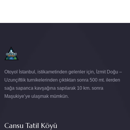
Otoyol İstanbul, istikametinden gelenler için, İzmit Doğu –
Uzunçiftlik turnikelerinden çıktıktan sonra 500 mt. ilerden
sağa sapanca kavşağına sapılarak 10 km. sonra
Maşukiye’ye ulaşmak mümkün.
Cansu Tatil Köyü